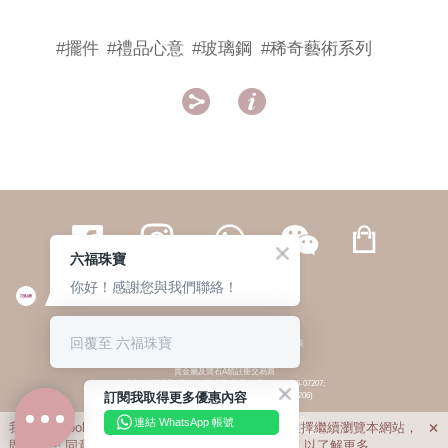
#擺件
#禮品心意
#玻璃鋼
#稀奇藝術系列


六福珠寶
你好！感謝您與我們聯絡！
繁體
簡体
ENG
|
|
回覆至 六福珠寶
© 六福集團 版權所有 不得轉載
|
私隱政策
貴金屬及寶石A類註冊交易商
(六福企業禮品(國際)有限公司-註冊號碼:A-B-24-05-07207;
訂閱我取得更多優惠內容
六福電子商貿有限公司-註冊號碼:A-B-24-05-07206)
貴金屬及寶石B類註冊交易商
(六福集團有限公司-註冊號碼:B-B-24-05-07258;
連結 WhatsApp 帳號
我們利用cookies為您提供最佳的瀏覽體驗。若您選擇繼續瀏覽本網站，

六福珠寶金行(香港)有限公司-註冊號碼:B-B-24-05-07259)
即表示您
同意
我們使用cookies。請查閱
私隱政策
以了解更多。