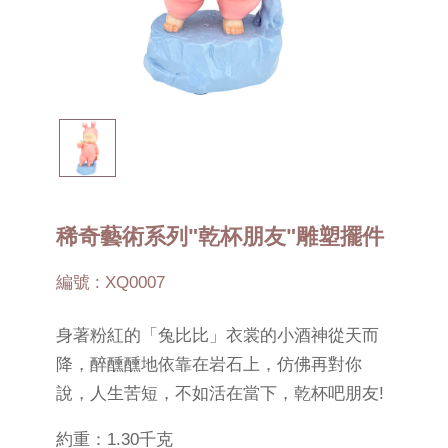
稀奇藝術系列"乾杯朋友"雕塑擺件
編號 : XQ0007
身著粉紅的「兔比比」衣裳的小酒神從天而
降，醉醺醺地依靠在岩石上，仿佛再對你
說，人生苦短，不如活在當下，乾杯吧朋友!
約重：1.30千克