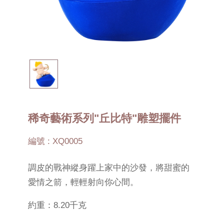
稀奇藝術系列"丘比特"雕塑擺件
編號 : XQ0005
調皮的戰神縱身躍上家中的沙發，將甜蜜的
愛情之箭，輕輕射向你心間。
約重：8.20千克