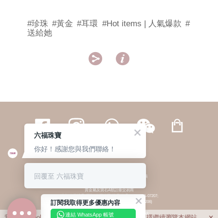
#珍珠
#黃金
#耳環
#Hot items | 人氣爆款
#
送給她


六福珠寶
你好！感謝您與我們聯絡！
繁體
簡体
ENG
|
|
回覆至 六福珠寶
© 六福集團 版權所有 不得轉載
|
私隱政策
貴金屬及寶石A類註冊交易商
(六福企業禮品(國際)有限公司-註冊號碼:A-B-24-05-07207;
訂閱我取得更多優惠內容
六福電子商貿有限公司-註冊號碼:A-B-24-05-07206)
貴金屬及寶石B類註冊交易商
(六福集團有限公司-註冊號碼:B-B-24-05-07258;
連結 WhatsApp 帳號
我們利用cookies為您提供最佳的瀏覽體驗。若您選擇繼續瀏覽本網站，
