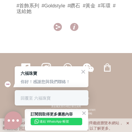
#首飾系列
#Goldstyle
#鑽石
#黃金
#耳環
#
送給她


六福珠寶
你好！感謝您與我們聯絡！
繁體
簡体
ENG
|
|
回覆至 六福珠寶
© 六福集團 版權所有 不得轉載
|
私隱政策
貴金屬及寶石A類註冊交易商
(六福企業禮品(國際)有限公司-註冊號碼:A-B-24-05-07207;
訂閱我取得更多優惠內容
六福電子商貿有限公司-註冊號碼:A-B-24-05-07206)
貴金屬及寶石B類註冊交易商
(六福集團有限公司-註冊號碼:B-B-24-05-07258;
連結 WhatsApp 帳號
我們利用cookies為您提供最佳的瀏覽體驗。若您選擇繼續瀏覽本網站，

六福珠寶金行(香港)有限公司-註冊號碼:B-B-24-05-07259)
即表示您
同意
我們使用cookies。請查閱
私隱政策
以了解更多。