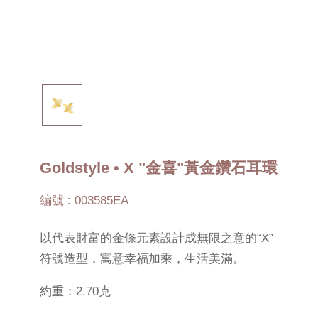
Goldstyle • X "金喜"黃金鑽石耳環
編號 : 003585EA
以代表財富的金條元素設計成無限之意的“X”
符號造型，寓意幸福加乘，生活美滿。
約重：2.70克