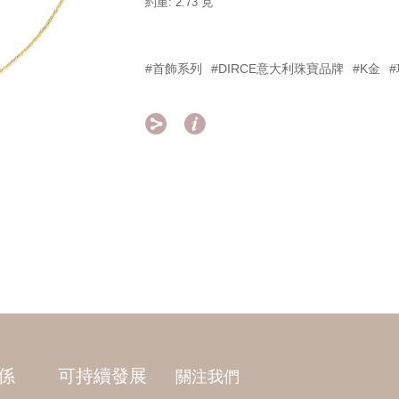
約重: 2.73 克
#首飾系列
#DIRCE意大利珠寶品牌
#K金


係
可持續發展
關注我們