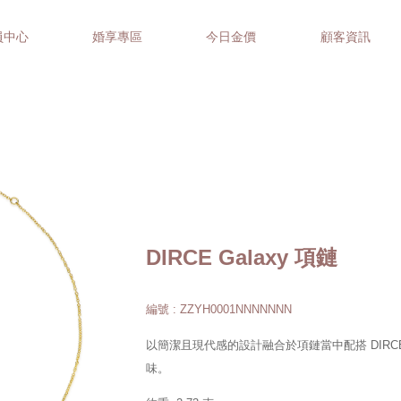
員中心
婚享專區
今日金價
顧客資訊
DIRCE Galaxy 項鏈
編號 : ZZYH0001NNNNNNN
以簡潔且現代感的設計融合於項鏈當中配搭 DIRCE
味。