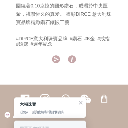
圍繞著0.10克拉的圓形鑽石，戒環於中央匯
聚，禮讚恆久的真愛。 盡顯DIRCE 意大利珠
寶品牌精緻鑽石鑲嵌工藝
#DIRCE意大利珠寶品牌
#鑽石
#K金
#戒指
#婚嫁
#週年紀念


六福珠寶
你好！感謝您與我們聯絡！
繁體
簡体
ENG
|
|