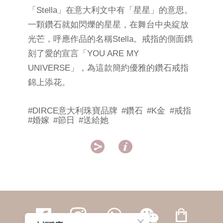
「Stella」在意大利文中有「星星」的意思。
一顆鑽石就如閃爍的星星，在舞台中央綻放
光芒，呼應作品的名稱Stella。戒指的側面鐫
刻了愛的宣言「YOU ARE MY
UNIVERSE」，為這款簡約優雅的鑽石戒指
錦上添花。
#DIRCE意大利珠寶品牌
#鑽石
#K金
#戒指
#婚嫁
#節日
#送給她

