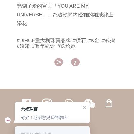
鐫刻了愛的宣言「YOU ARE MY
UNIVERSE」，為這款簡約優雅的婚戒錦上
添花。
#DIRCE意大利珠寶品牌
#鑽石
#K金
#戒指
#婚嫁
#週年紀念
#送給她


六福珠寶
你好！感謝您與我們聯絡！
繁體
簡体
ENG
|
|