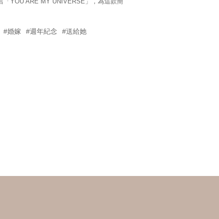
YOU ARE MY UNIVERSE」，為這款簡
#婚嫁
#週年紀念
#送給她