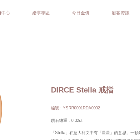
員中心
婚享專區
今日金價
顧客資訊
DIRCE Stella 戒指
編號 : YSRR0001RDA0002
鑽石總重：0.02ct
「Stella」在意大利文中有「星星」的意思。