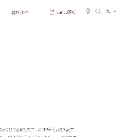
繁
聯絡我們
一顆鑽石就如閃爍的星星，在舞台中央綻放光芒，