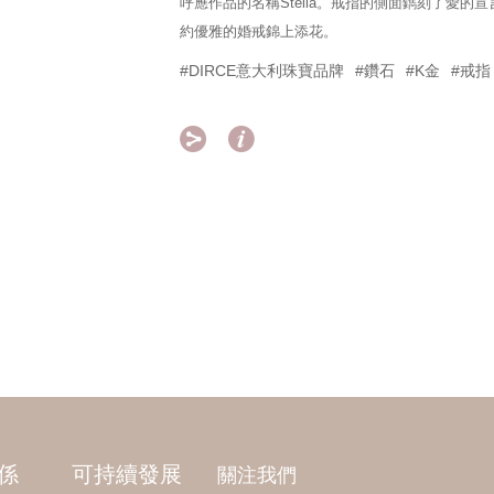
呼應作品的名稱Stella。戒指的側面鐫刻了愛的宣言「
約優雅的婚戒錦上添花。
#DIRCE意大利珠寶品牌
#鑽石
#K金
#戒指


係
可持續發展
關注我們