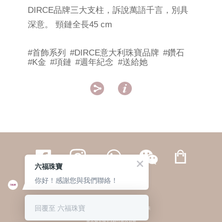
DIRCE品牌三大支柱，訴說萬語千言，別具
深意。 頸鏈全長45 cm
#首飾系列
#DIRCE意大利珠寶品牌
#鑽石
#K金
#項鏈
#週年紀念
#送給她


六福珠寶
你好！感謝您與我們聯絡！
繁體
簡体
ENG
|
|
回覆至 六福珠寶
© 六福集團 版權所有 不得轉載
|
私隱政策
貴金屬及寶石A類註冊交易商