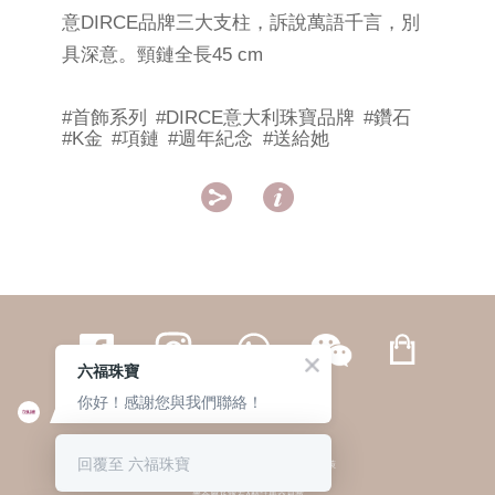
意DIRCE品牌三大支柱，訴說萬語千言，別
具深意。頸鏈全長45 cm
#首飾系列
#DIRCE意大利珠寶品牌
#鑽石
#K金
#項鏈
#週年紀念
#送給她


六福珠寶
你好！感謝您與我們聯絡！
繁體
簡体
ENG
|
|
回覆至 六福珠寶
© 六福集團 版權所有 不得轉載
|
私隱政策
貴金屬及寶石A類註冊交易商