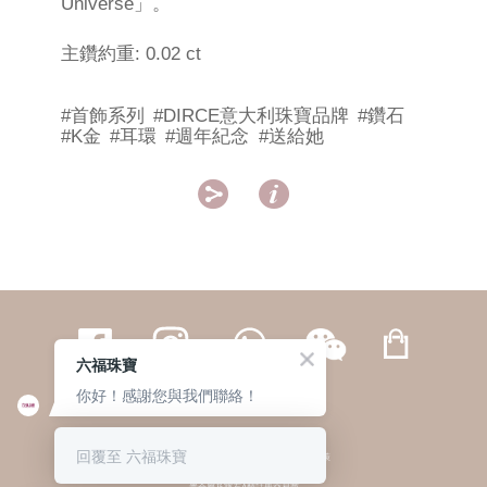
Universe」。
主鑽約重: 0.02 ct
#首飾系列
#DIRCE意大利珠寶品牌
#鑽石
#K金
#耳環
#週年紀念
#送給她


六福珠寶
你好！感謝您與我們聯絡！
繁體
簡体
ENG
|
|
回覆至 六福珠寶
© 六福集團 版權所有 不得轉載
|
私隱政策
貴金屬及寶石A類註冊交易商