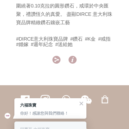
圍繞著0.10克拉的圓形鑽石，戒環於中央匯
聚，禮讚恆久的真愛。 盡顯DIRCE 意大利珠
寶品牌精緻鑽石鑲嵌工藝
#DIRCE意大利珠寶品牌
#鑽石
#K金
#戒指
#婚嫁
#週年紀念
#送給她


六福珠寶
你好！感謝您與我們聯絡！
繁體
簡体
ENG
|
|