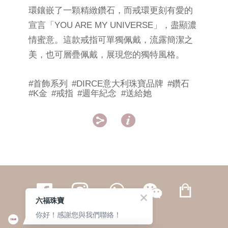
環鑲嵌了一顆精緻鑽石，而戒環更刻有愛的
宣言「YOU ARE MY UNIVERSE」，盡顯濃
情蜜意。這款戒指可單獨佩戴，流露簡潔之
美，也可層疊佩戴，展現您的獨特風格。
#首飾系列
#DIRCE意大利珠寶品牌
#鑽石
#K金
#戒指
#週年紀念
#送給她


六福珠寶
你好！感謝您與我們聯絡！
繁體
簡体
ENG
|
|