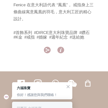
Fenice 在意大利語代表 “鳳凰”， 戒指身上三
條曲線寓意鳳凰的羽毛，意大利工匠的精心
設計。
#首飾系列
#DIRCE意大利珠寶品牌
#鑽石
#K金
#戒指
#婚嫁
#週年紀念
#送給她


六福珠寶
你好！感謝您與我們聯絡！
繁體
簡体
ENG
|
|