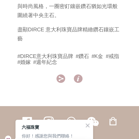
與時尚風格，一圈密釘鑲嵌鑽石猶如光環般
圍繞著中央主石。
盡顯DIRCE 意大利珠寶品牌精緻鑽石鑲嵌工
藝
#DIRCE意大利珠寶品牌
#鑽石
#K金
#戒指
#婚嫁
#週年紀念


六福珠寶
你好！感謝您與我們聯絡！
繁體
簡体
ENG
|
|