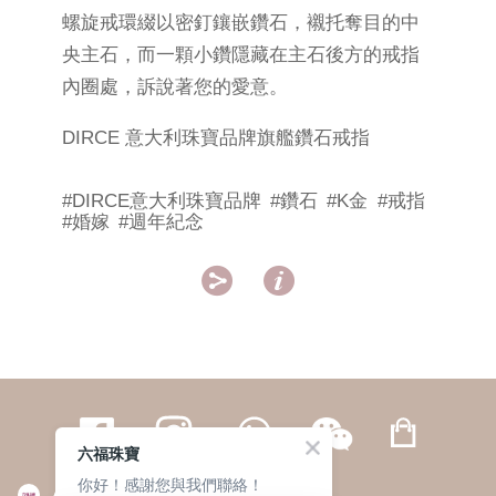
螺旋戒環綴以密釘鑲嵌鑽石，襯托奪目的中
央主石，而一顆小鑽隱藏在主石後方的戒指
內圈處，訴說著您的愛意。
DIRCE 意大利珠寶品牌旗艦鑽石戒指
#DIRCE意大利珠寶品牌
#鑽石
#K金
#戒指
#婚嫁
#週年紀念


六福珠寶
你好！感謝您與我們聯絡！
繁體
簡体
ENG
|
|