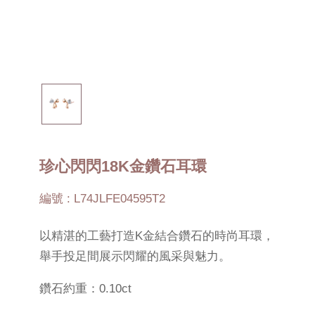
珍心閃閃18K金鑽石耳環
編號 : L74JLFE04595T2
以精湛的工藝打造K金結合鑽石的時尚耳環，
舉手投足間展示閃耀的風采與魅力。
鑽石約重：0.10ct