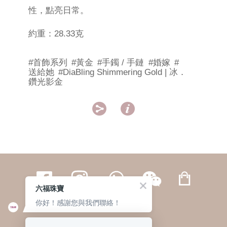
性，點亮日常。
約重：28.33克
#首飾系列
#黃金
#手鐲 / 手鏈
#婚嫁
#
送給她
#DiaBling Shimmering Gold | 冰．
鑽光影金


六福珠寶
你好！感謝您與我們聯絡！
繁體
簡体
ENG
|
|