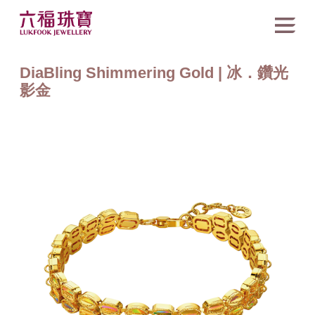
DiaBling Shimmering Gold | 冰．鑽光
影金