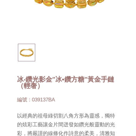
冰‧鑽光影金"冰•鑽方糖"黃金手鏈
（輕奢）
編號 : 039137BA
以經典的祖母綠切割八角方形為靈感，獨特
的炫彩工藝讓金片間迸發如鑽光般靈動的光
彩，將嚴謹的線條化作詩意的柔美，清雅知