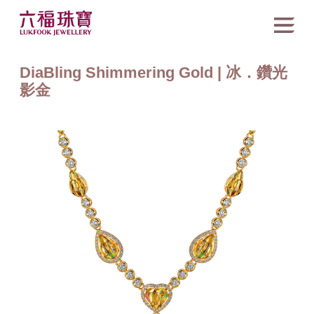
DiaBling Shimmering Gold | 冰．鑽光
影金