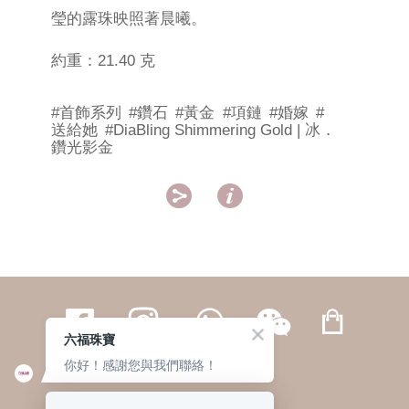
瑩的露珠映照著晨曦。
約重：21.40 克
#首飾系列
#鑽石
#黃金
#項鏈
#婚嫁
#
送給她
#DiaBling Shimmering Gold | 冰．
鑽光影金


六福珠寶
你好！感謝您與我們聯絡！
繁體
簡体
ENG
|
|