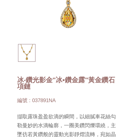
冰‧鑽光影金"冰•鑽金露"黃金鑽石
項鏈
編號 : 037891NA
擷取露珠盈盈欲滴的瞬間，以細膩車花絲勾
勒曼妙的水滴輪廓，一圈美鑽閃爍環繞，主
墜彷若黃鑽般的靈動光影靜熠流轉，宛如晶