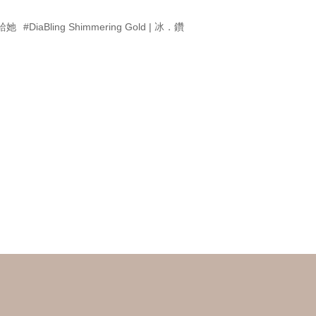
給她
#DiaBling Shimmering Gold | 冰．鑽