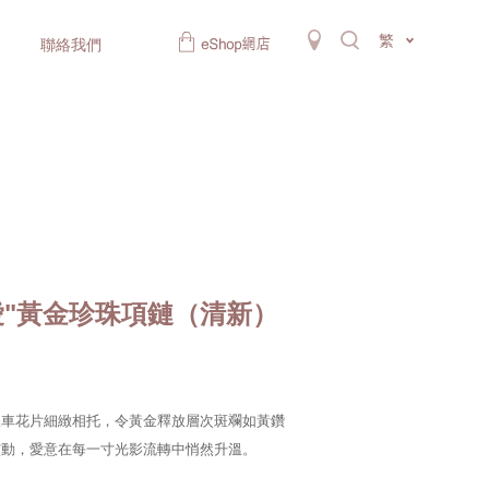
繁
聯絡我們
愛"黃金珍珠項鏈（清新）
耀車花片細緻相托，令黃金釋放層次斑斕如黃鑽
靈動，愛意在每一寸光影流轉中悄然升溫。