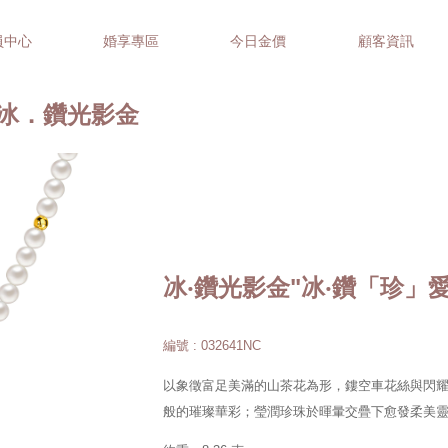
員中心
婚享專區
今日金價
顧客資訊
d | 冰．鑽光影金
冰‧鑽光影金"冰‧鑽「珍」
編號 : 032641NC
以象徵富足美滿的山茶花為形，鏤空車花絲與閃
般的璀璨華彩；瑩潤珍珠於暉暈交疊下愈發柔美