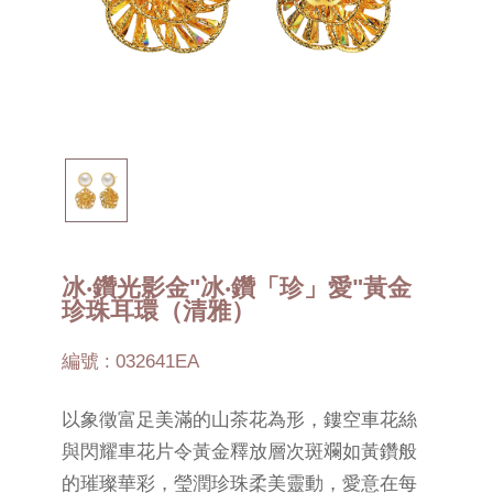
冰‧鑽光影金"冰‧鑽「珍」愛"黃金
珍珠耳環（清雅）
編號 : 032641EA
以象徵富足美滿的山茶花為形，鏤空車花絲
與閃耀車花片令黃金釋放層次斑斕如黃鑽般
的璀璨華彩，瑩潤珍珠柔美靈動，愛意在每