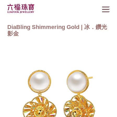
DiaBling Shimmering Gold | 冰．鑽光
影金