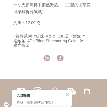
一寸光影流轉中悄然升溫。（主體的山茶花
可單獨拆分佩戴）
約重：12.09 克
#首飾系列
#珍珠
#黃金
#耳環
#婚嫁
#
送給她
#DiaBling Shimmering Gold | 冰．
鑽光影金


六福珠寶
你好！感謝您與我們聯絡！
繁體
簡体
ENG
|
|