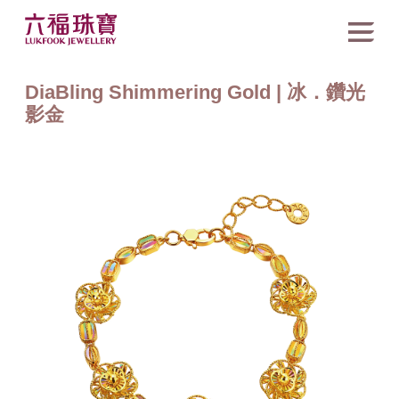
DiaBling Shimmering Gold | 冰．鑽光
影金