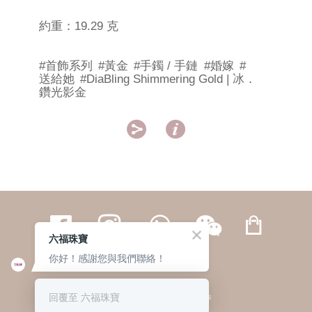
約重：19.29 克
#首飾系列
#黃金
#手鐲 / 手鏈
#婚嫁
#
送給她
#DiaBling Shimmering Gold | 冰．
鑽光影金


六福珠寶
你好！感謝您與我們聯絡！
繁體
簡体
ENG
|
|
回覆至 六福珠寶
© 六福集團 版權所有 不得轉載
|
私隱政策