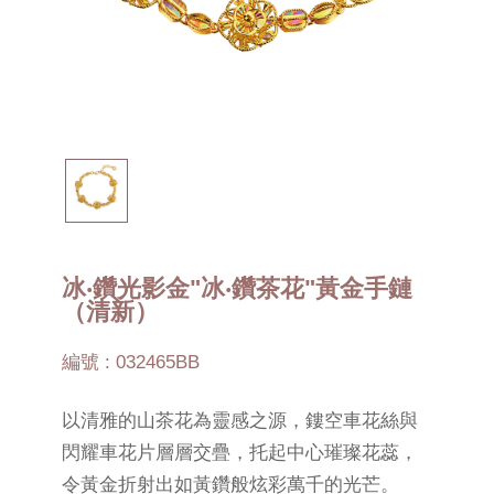
冰‧鑽光影金"冰‧鑽茶花"黃金手鏈
（清新）
編號 : 032465BB
以清雅的山茶花為靈感之源，鏤空車花絲與
閃耀車花片層層交疊，托起中心璀璨花蕊，
令黃金折射出如黃鑽般炫彩萬千的光芒。