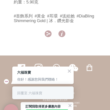
約重：5.90克
#首飾系列
#黃金
#耳環
#送給她
#DiaBling
Shimmering Gold | 冰．鑽光影金


六福珠寶
你好！感謝您與我們聯絡！
繁體
簡体
ENG
|
|
回覆至 六福珠寶
© 六福集團 版權所有 不得轉載
|
私隱政策
貴金屬及寶石A類註冊交易商
(六福企業禮品(國際)有限公司-註冊號碼:A-B-24-05-07207;
訂閱我取得更多優惠內容
六福電子商貿有限公司-註冊號碼:A-B-24-05-07206)
貴金屬及寶石B類註冊交易商