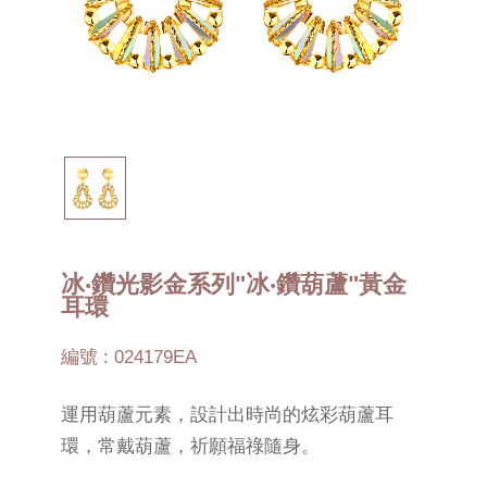
冰‧鑽光影金系列"冰‧鑽葫蘆"黃金
耳環
編號 : 024179EA
運用葫蘆元素，設計出時尚的炫彩葫蘆耳
環，常戴葫蘆，祈願福祿隨身。