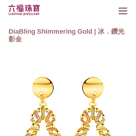
DiaBling Shimmering Gold | 冰．鑽光
影金