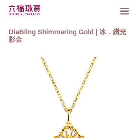
DiaBling Shimmering Gold | 冰．鑽光
影金