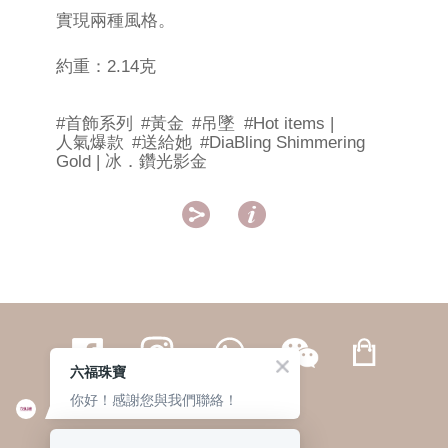
實現兩種風格。
約重：2.14克
#首飾系列
#黃金
#吊墜
#Hot items |
人氣爆款
#送給她
#DiaBling Shimmering
Gold | 冰．鑽光影金


六福珠寶
你好！感謝您與我們聯絡！
繁體
簡体
ENG
|
|