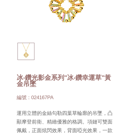
冰‧鑽光影金系列"冰‧鑽幸運草"黃
金吊墜
編號 : 024167PA
運用立體的金絲勾勒四葉草輪廓的吊墜，凸
顯摩登前衛、精緻優雅的格調。項鏈可雙面
佩戴，正面炫閃效果，背面啞光效果，一款