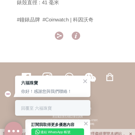
錶殼直徑 : 41 毫米
#鐘錶品牌
#Coinwatch | 科因沃奇


六福珠寶
你好！感謝您與我們聯絡！
繁體
簡体
ENG
|
|
回覆至 六福珠寶
© 六福集團 版權所有 不得轉載
|
私隱政策
貴金屬及寶石A類註冊交易商
(六福企業禮品(國際)有限公司-註冊號碼:A-B-24-05-07207;
訂閱我取得更多優惠內容
六福電子商貿有限公司-註冊號碼:A-B-24-05-07206)
貴金屬及寶石B類註冊交易商
(六福集團有限公司-註冊號碼:B-B-24-05-07258;
連結 WhatsApp 帳號
我們利用cookies為您提供最佳的瀏覽體驗。若您選擇繼續瀏覽本網站，

六福珠寶金行(香港)有限公司-註冊號碼:B-B-24-05-07259)