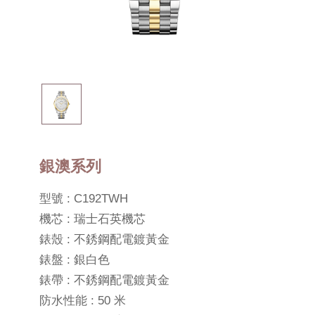
銀澳系列
型號 : C192TWH
機芯 : 瑞士石英機芯
錶殼 : 不銹鋼配電鍍黃金
錶盤 : 銀白色
錶帶 : 不銹鋼配電鍍黃金
防水性能 : 50 米