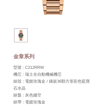
金章系列
型號 : C212RRW
機芯 : 瑞士全自動機械機芯
錶殼 : 電鍍玫瑰金 / 鑲嵌36顆方形彩色藍寶
石水晶
錶盤 : 灰色鏤空
錶帶 : 電鍍玫瑰金