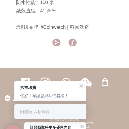
防水性能 : 100 米
錶殼直徑 : 41 毫米
#鐘錶品牌
#Coinwatch | 科因沃奇


六福珠寶
你好！感謝您與我們聯絡！
繁體
簡体
ENG
|
|
回覆至 六福珠寶
© 六福集團 版權所有 不得轉載
|
私隱政策
貴金屬及寶石A類註冊交易商
(六福企業禮品(國際)有限公司-註冊號碼:A-B-24-05-07207;
訂閱我取得更多優惠內容
六福電子商貿有限公司-註冊號碼:A-B-24-05-07206)