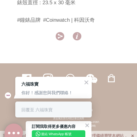
錶殼直徑 : 23.5 x 30 毫米
#鐘錶品牌
#Coinwatch | 科因沃奇


六福珠寶
你好！感謝您與我們聯絡！
繁體
簡体
ENG
|
|
回覆至 六福珠寶
© 六福集團 版權所有 不得轉載
|
私隱政策
貴金屬及寶石A類註冊交易商
(六福企業禮品(國際)有限公司-註冊號碼:A-B-24-05-07207;
訂閱我取得更多優惠內容
六福電子商貿有限公司-註冊號碼:A-B-24-05-07206)
貴金屬及寶石B類註冊交易商
(六福集團有限公司-註冊號碼:B-B-24-05-07258;
連結 WhatsApp 帳號
我們利用cookies為您提供最佳的瀏覽體驗。若您選擇繼續瀏覽本網站，

六福珠寶金行(香港)有限公司-註冊號碼:B-B-24-05-07259)