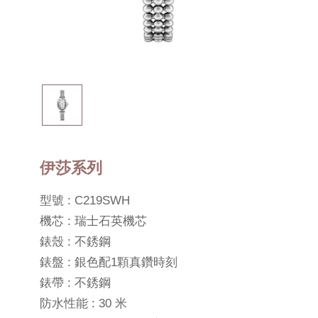
伊莎系列
型號 : C219SWH
機芯 : 瑞士石英機芯
錶殼 : 不銹鋼
錶盤 : 銀色配1顆真鑽時刻
錶帶 : 不銹鋼
防水性能 : 30 米