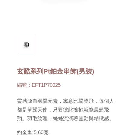
玄酷系列Pt鉑金串飾(男裝)
編號 : EFT1P70025
靈感源自羽翼元素，寓意比翼雙飛，每個人
都是單翼天使，只要彼此擁抱就能展翅飛
翔。羽毛紋理，絲絲流淌著靈動與精緻感。
約金重:5.60克