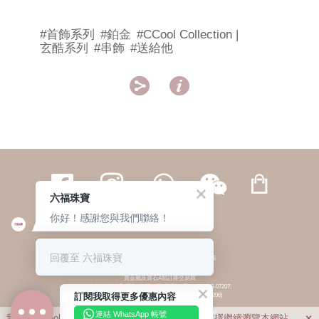
#首飾系列
#鉑金
#CCool Collection |
玄酷系列
#串飾
#送給他


六福珠寶
你好！感謝您與我們聯絡！
繁體
簡体
ENG
|
|
回覆至 六福珠寶
© 六福集團 版權所有 不得轉載
|
私隱政策
貴金屬及寶石A類註冊交易商
(六福企業禮品(國際)有限公司-註冊號碼:A-B-24-05-07207;
訂閱我取得更多優惠內容
六福電子商貿有限公司-註冊號碼:A-B-24-05-07206)
貴金屬及寶石B類註冊交易商
(六福集團有限公司-註冊號碼:B-B-24-05-07258;
連結 WhatsApp 帳號
我們利用cookies為您提供最佳的瀏覽體驗。若您選擇繼續瀏覽本網站，
