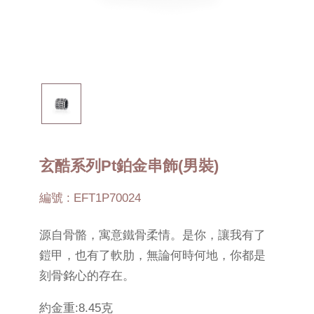
玄酷系列Pt鉑金串飾(男裝)
編號 : EFT1P70024
源自骨骼，寓意鐵骨柔情。是你，讓我有了
鎧甲，也有了軟肋，無論何時何地，你都是
刻骨銘心的存在。
約金重:8.45克