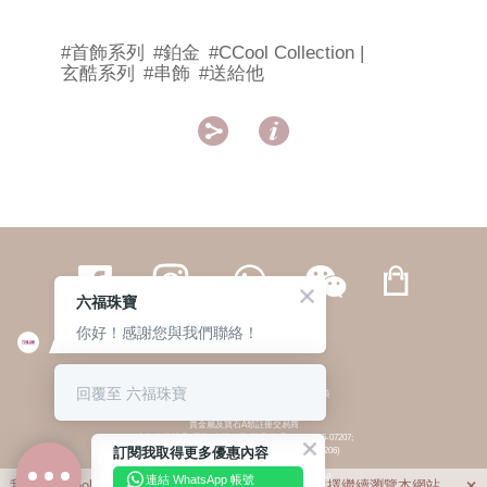
#首飾系列
#鉑金
#CCool Collection |
玄酷系列
#串飾
#送給他


六福珠寶
你好！感謝您與我們聯絡！
繁體
簡体
ENG
|
|
回覆至 六福珠寶
© 六福集團 版權所有 不得轉載
|
私隱政策
貴金屬及寶石A類註冊交易商
(六福企業禮品(國際)有限公司-註冊號碼:A-B-24-05-07207;
訂閱我取得更多優惠內容
六福電子商貿有限公司-註冊號碼:A-B-24-05-07206)
貴金屬及寶石B類註冊交易商
(六福集團有限公司-註冊號碼:B-B-24-05-07258;
連結 WhatsApp 帳號
我們利用cookies為您提供最佳的瀏覽體驗。若您選擇繼續瀏覽本網站，
