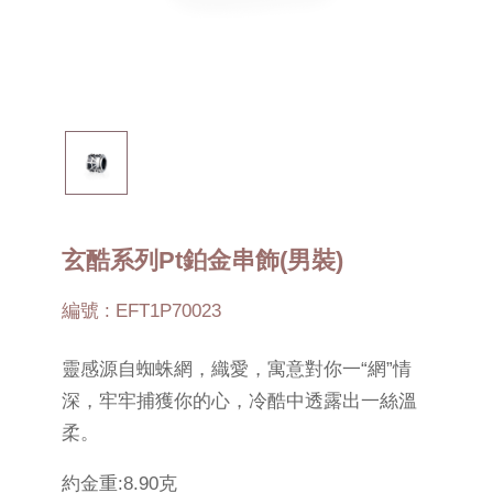
玄酷系列Pt鉑金串飾(男裝)
編號 : EFT1P70023
靈感源自蜘蛛網，織愛，寓意對你一“網”情
深，牢牢捕獲你的心，冷酷中透露出一絲溫
柔。
約金重:8.90克