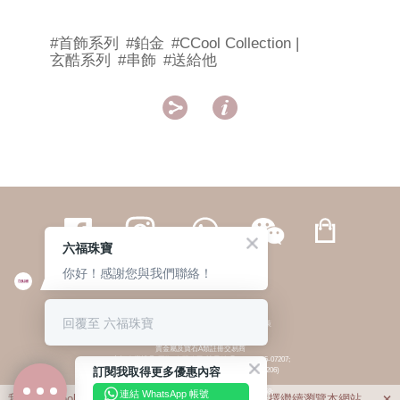
#首飾系列
#鉑金
#CCool Collection |
玄酷系列
#串飾
#送給他


六福珠寶
你好！感謝您與我們聯絡！
繁體
簡体
ENG
|
|
回覆至 六福珠寶
© 六福集團 版權所有 不得轉載
|
私隱政策
貴金屬及寶石A類註冊交易商
(六福企業禮品(國際)有限公司-註冊號碼:A-B-24-05-07207;
訂閱我取得更多優惠內容
六福電子商貿有限公司-註冊號碼:A-B-24-05-07206)
貴金屬及寶石B類註冊交易商
(六福集團有限公司-註冊號碼:B-B-24-05-07258;
連結 WhatsApp 帳號
我們利用cookies為您提供最佳的瀏覽體驗。若您選擇繼續瀏覽本網站，
