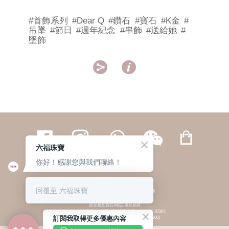
#首飾系列
#Dear Q
#鑽石
#寶石
#K金
#
吊墜
#節日
#週年紀念
#串飾
#送給她
#
墜飾


六福珠寶
你好！感謝您與我們聯絡！
繁體
簡体
ENG
|
|
回覆至 六福珠寶
© 六福集團 版權所有 不得轉載
|
私隱政策
貴金屬及寶石A類註冊交易商
(六福企業禮品(國際)有限公司-註冊號碼:A-B-24-05-07207;
訂閱我取得更多優惠內容
六福電子商貿有限公司-註冊號碼:A-B-24-05-07206)
貴金屬及寶石B類註冊交易商