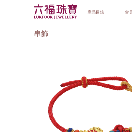
產品目錄
會
串飾
首飾系列
鐘錶品牌
精選禮品