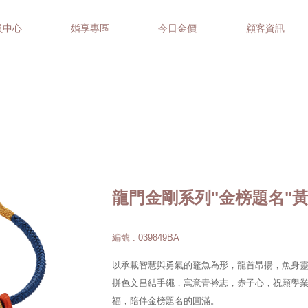
員中心
婚享專區
今日金價
顧客資訊
龍門金剛系列"金榜題名"
編號 : 039849BA
以承載智慧與勇氣的鼇魚為形，龍首昂揚，魚身
拼色文昌結手繩，寓意青衿志，赤子心，祝願學
福，陪伴金榜題名的圓滿。