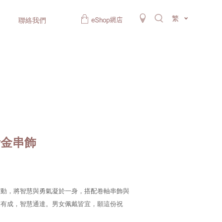
繁
聯絡我們
黃金串飾
靈動，將智慧與勇氣凝於一身，搭配卷軸串飾與
業有成，智慧通達。男女佩戴皆宜，願這份祝