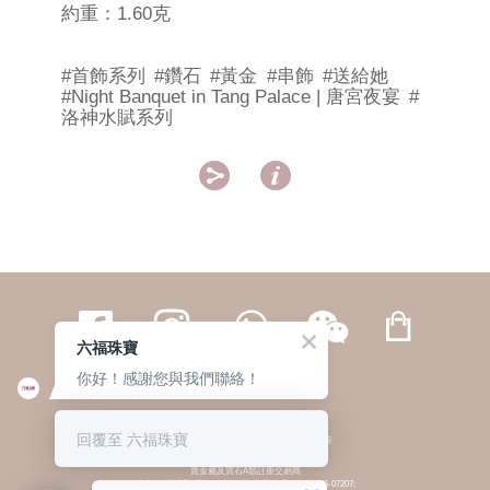
約重：1.60克
#首飾系列
#鑽石
#黃金
#串飾
#送給她
#Night Banquet in Tang Palace | 唐宮夜宴
#
洛神水賦系列


六福珠寶
你好！感謝您與我們聯絡！
繁體
簡体
ENG
|
|
回覆至 六福珠寶
© 六福集團 版權所有 不得轉載
|
私隱政策
貴金屬及寶石A類註冊交易商
(六福企業禮品(國際)有限公司-註冊號碼:A-B-24-05-07207;