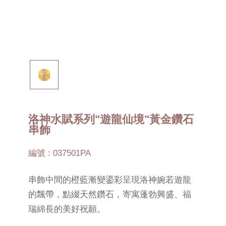
洛神水賦系列"遊龍仙境"黃金鑽石
串飾
編號 : 037501PA
串飾中間的橙藍漸變鎏彩呈現洛神婉若遊龍
的飄帶，點綴天然鑽石，寄寓蓬勃興盛、福
瑞綿長的美好祝願。