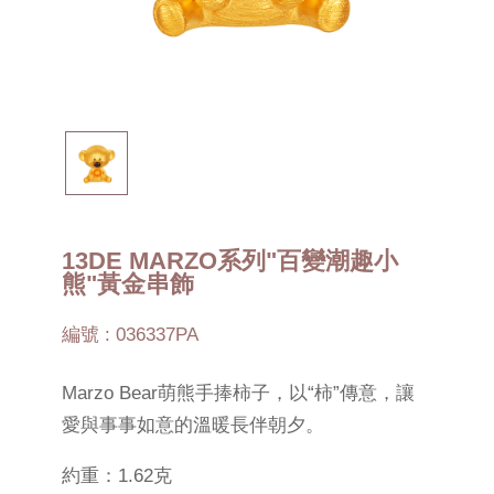
13DE MARZO系列"百變潮趣小
熊"黃金串飾
編號 : 036337PA
Marzo Bear萌熊手捧柿子，以“柿”傳意，讓
愛與事事如意的溫暖長伴朝夕。
約重：1.62克