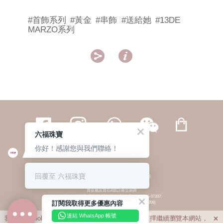
#首飾系列
#黃金
#串飾
#送給她
#13DE
MARZO系列


六福珠寶
你好！感謝您與我們聯絡！
繁體
簡体
ENG
|
|
回覆至 六福珠寶
© 六福集團 版權所有 不得轉載
|
私隱政策
貴金屬及寶石A類註冊交易商
(六福企業禮品(國際)有限公司-註冊號碼:A-B-24-05-07207;
訂閱我取得更多優惠內容
六福電子商貿有限公司-註冊號碼:A-B-24-05-07206)
貴金屬及寶石B類註冊交易商
(六福集團有限公司-註冊號碼:B-B-24-05-07258;
連結 WhatsApp 帳號
我們利用cookies為您提供最佳的瀏覽體驗。若您選擇繼續瀏覽本網站，

六福珠寶金行(香港)有限公司-註冊號碼:B-B-24-05-07259)