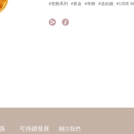
#首飾系列
#黃金
#串飾
#送給她
#13DE 


係
可持續發展
關注我們