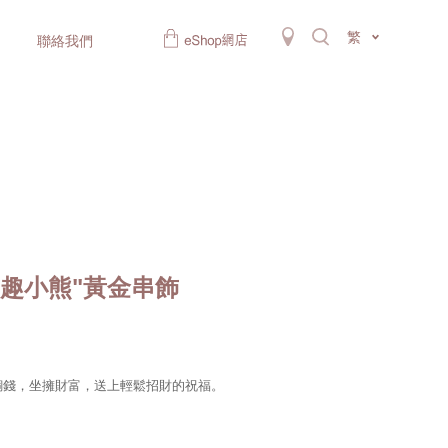
繁
聯絡我們
變潮趣小熊"黃金串飾
懷抱銅錢，坐擁財富，送上輕鬆招財的祝福。