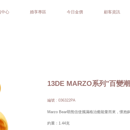
員中心
婚享專區
今日金價
顧客資訊
13DE MARZO系列"百
編號 : 036322PA
Marzo Bear萌熊信使攜滿格治癒能量而來，
約重：1.44克