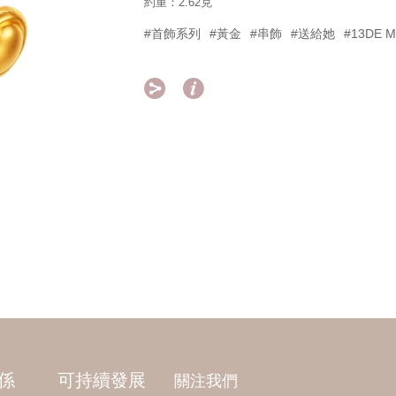
約重：2.62克
#首飾系列
#黃金
#串飾
#送給她
#13DE 


係
可持續發展
關注我們