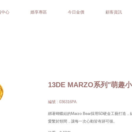
員中心
婚享專區
今日金價
顧客資訊
13DE MARZO系列"萌趣
編號 : 036316PA
綁著蝴蝶結的Marzo Bear採用5D硬金工藝
愛繫於頸間，讓每一次心動皆有跡可循。