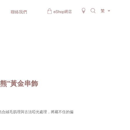
繁
聯絡我們
小熊"黃金串飾
打造，結合絨毛肌理與古法啞光處理，將藏不住的偏