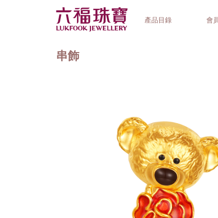
產品目錄
會
串飾
首飾系列
鐘錶品牌
精選禮品