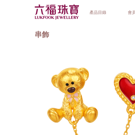
產品目錄
會
串飾
首飾系列
鐘錶品牌
精選禮品