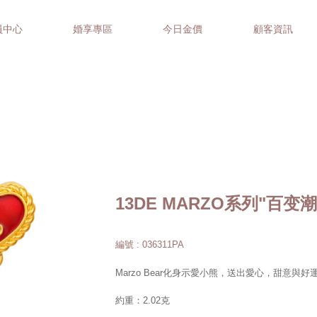
員中心
婚享專區
今日金價
顧客資訊
13DE MARZO系列"百
編號 : 036311PA
Marzo Bear化身示愛小熊，送出愛心，甜意與
約重：2.02克