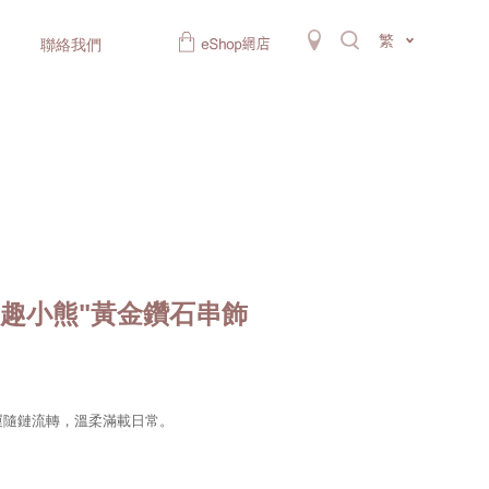
繁
聯絡我們
变潮趣小熊"黃金鑽石串飾
好運隨鏈流轉，溫柔滿載日常。