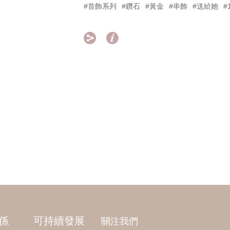
#首飾系列
#鑽石
#黃金
#串飾
#送給她
#


係
可持續發展
關注我們