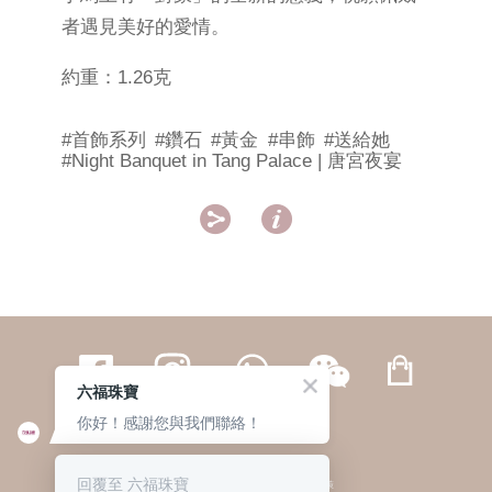
者遇見美好的愛情。
約重：1.26克
#首飾系列
#鑽石
#黃金
#串飾
#送給她
#Night Banquet in Tang Palace | 唐宮夜宴


六福珠寶
你好！感謝您與我們聯絡！
繁體
簡体
ENG
|
|
回覆至 六福珠寶
© 六福集團 版權所有 不得轉載
|
私隱政策