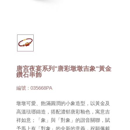
唐宮夜宴系列"唐彩墩墩吉象"黃金
鑽石串飾
編號 : 035668PA
墩墩可愛、飽滿圓潤的小象造型，以黃金及
高溫琺瑯鑄造，搭配濃郁唐彩釉色，寓意吉
祥如意；「象」與「對象」的諧音關聯，賦
予馬上有「對象」的全新的意義，祝願佩戴