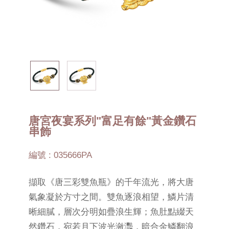
唐宮夜宴系列"富足有餘"黃金鑽石
串飾
編號 : 035666PA
擷取《唐三彩雙魚瓶》的千年流光，將大唐
氣象凝於方寸之間。雙魚逐浪相望，鱗片清
晰細膩，層次分明如疊浪生輝；魚肚點綴天
然鑽石，宛若月下波光瀲灩，暗合金鱗翻浪