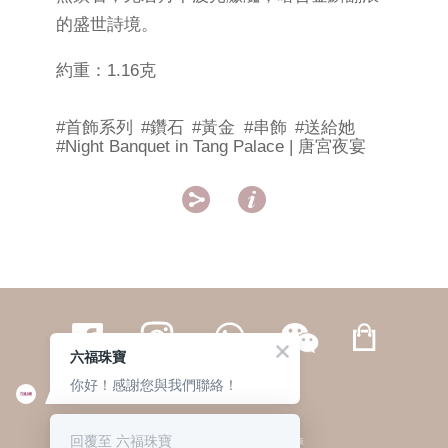
的盛世詩境。
約重：1.16克
#首飾系列
#鑽石
#黃金
#串飾
#送給她
#Night Banquet in Tang Palace | 唐宮夜宴


六福珠寶
你好！感謝您與我們聯絡！
繁體
簡体
ENG
|
|
回覆至 六福珠寶
© 六福集團 版權所有 不得轉載
|
私隱政策