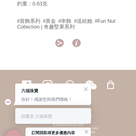
約重：0.63克
#首飾系列
#黃金
#串飾
#送給她
#Fun Nut
Collection | 奇趣堅果系列


六福珠寶
你好！感謝您與我們聯絡！
繁體
簡体
ENG
|
|
回覆至 六福珠寶
© 六福集團 版權所有 不得轉載
|
私隱政策
貴金屬及寶石A類註冊交易商
(六福企業禮品(國際)有限公司-註冊號碼:A-B-24-05-07207;
訂閱我取得更多優惠內容
六福電子商貿有限公司-註冊號碼:A-B-24-05-07206)
貴金屬及寶石B類註冊交易商