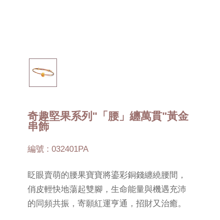
奇趣堅果系列"「腰」纏萬貫"黃金
串飾
編號 : 032401PA
眨眼賣萌的腰果寶寶將鎏彩銅錢纏繞腰間，
俏皮輕快地蕩起雙腳，生命能量與機遇充沛
的同頻共振，寄願紅運亨通，招財又治癒。