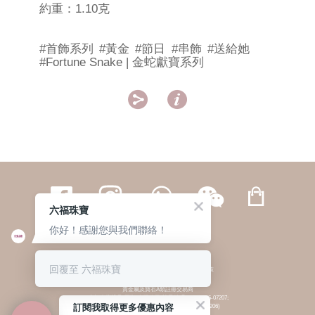
約重：1.10克
#首飾系列
#黃金
#節日
#串飾
#送給她
#Fortune Snake | 金蛇獻寶系列


六福珠寶
你好！感謝您與我們聯絡！
繁體
簡体
ENG
|
|
回覆至 六福珠寶
© 六福集團 版權所有 不得轉載
|
私隱政策
貴金屬及寶石A類註冊交易商
(六福企業禮品(國際)有限公司-註冊號碼:A-B-24-05-07207;
訂閱我取得更多優惠內容
六福電子商貿有限公司-註冊號碼:A-B-24-05-07206)
貴金屬及寶石B類註冊交易商