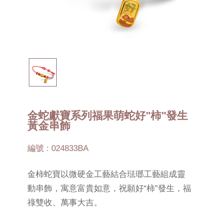
金蛇獻寶系列福果萌蛇好"柿"發生
黃金串飾
編號 : 024833BA
金柿蛇寶以微硬金工藝結合琺瑯工藝組成靈
動串飾，寓意富貴如意，祝願好“柿”發生，福
祿雙收、萬事大吉。