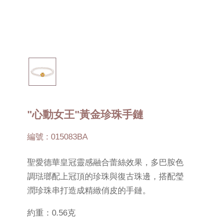
"心動女王"黃金珍珠手鏈
編號 : 015083BA
聖愛德華皇冠靈感融合蕾絲效果，多巴胺色
調琺瑯配上冠頂的珍珠與復古珠邊，搭配瑩
潤珍珠串打造成精緻俏皮的手鏈。
約重：0.56克