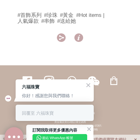
#首飾系列
#珍珠
#黃金
#Hot items |
人氣爆款
#串飾
#送給她


六福珠寶
你好！感謝您與我們聯絡！
繁體
簡体
ENG
|
|
回覆至 六福珠寶
© 六福集團 版權所有 不得轉載
|
私隱政策
貴金屬及寶石A類註冊交易商
(六福企業禮品(國際)有限公司-註冊號碼:A-B-24-05-07207;
訂閱我取得更多優惠內容
六福電子商貿有限公司-註冊號碼:A-B-24-05-07206)
貴金屬及寶石B類註冊交易商
(六福集團有限公司-註冊號碼:B-B-24-05-07258;
連結 WhatsApp 帳號
我們利用cookies為您提供最佳的瀏覽體驗。若您選擇繼續瀏覽本網站，
