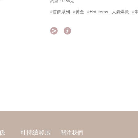
約重：0.86克
#首飾系列
#黃金
#Hot items | 人氣爆款
#


係
可持續發展
關注我們