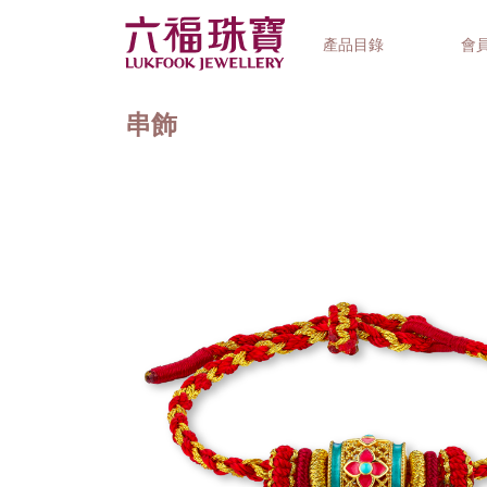
產品目錄
會
串飾
首飾系列
鐘錶品牌
精選禮品