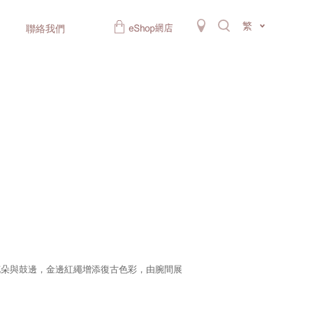
繁
聯絡我們
花朵與鼓邊，金邊紅繩增添復古色彩，由腕間展