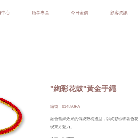
員中心
婚享專區
今日金價
顧客資訊
"絢彩花鼓"黃金手繩
編號 : 014893PA
融合蕾絲效果的傳統鼓桶造型，以絢彩琺瑯著色
現東方魅力。