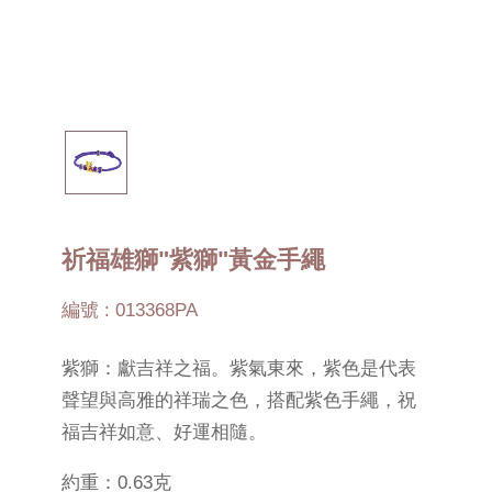
祈福雄獅"紫獅"黃金手繩
編號 : 013368PA
紫獅：獻吉祥之福。紫氣東來，紫色是代表
聲望與高雅的祥瑞之色，搭配紫色手繩，祝
福吉祥如意、好運相隨。
約重：0.63克