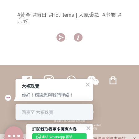
#黃金
#節日
#Hot items | 人氣爆款
#串飾
#
宗教


六福珠寶
你好！感謝您與我們聯絡！
繁體
簡体
ENG
|
|
回覆至 六福珠寶
© 六福集團 版權所有 不得轉載
|
私隱政策
貴金屬及寶石A類註冊交易商
(六福企業禮品(國際)有限公司-註冊號碼:A-B-24-05-07207;
訂閱我取得更多優惠內容
六福電子商貿有限公司-註冊號碼:A-B-24-05-07206)
貴金屬及寶石B類註冊交易商
(六福集團有限公司-註冊號碼:B-B-24-05-07258;
連結 WhatsApp 帳號
我們利用cookies為您提供最佳的瀏覽體驗。若您選擇繼續瀏覽本網站，
