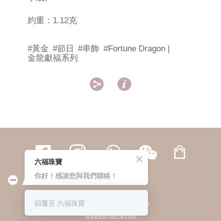
約重：1.12克
#黃金
#節日
#串飾
#Fortune Dragon |
金龍獻福系列


六福珠寶
你好！感謝您與我們聯絡！
繁體
簡体
ENG
|
|
回覆至 六福珠寶
© 六福集團 版權所有 不得轉載
|
私隱政策
貴金屬及寶石A類註冊交易商