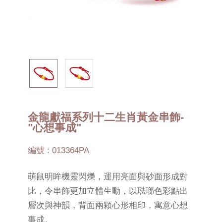
金龍獻福系列十二生肖黃金串飾-
"心想事成"
編號 : 013364PA
萌鼠明眸機靈閃爍，運用亮面與砂面形成對
比，令串飾更加立體生動，以琺瑯色彩點出
層次與神韻，背面兩顆心形相印，寓意心想
事成。