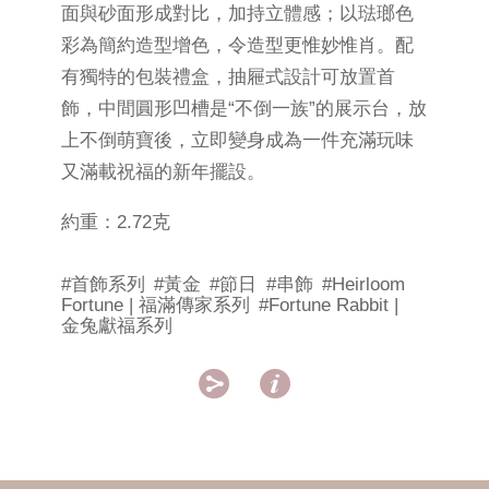
面與砂面形成對比，加持立體感；以琺瑯色
彩為簡約造型增色，令造型更惟妙惟肖。配
有獨特的包裝禮盒，抽屜式設計可放置首
飾，中間圓形凹槽是“不倒一族”的展示台，放
上不倒萌寶後，立即變身成為一件充滿玩味
又滿載祝福的新年擺設。
約重：2.72克
#首飾系列
#黃金
#節日
#串飾
#Heirloom
Fortune | 福滿傳家系列
#Fortune Rabbit |
金兔獻福系列

