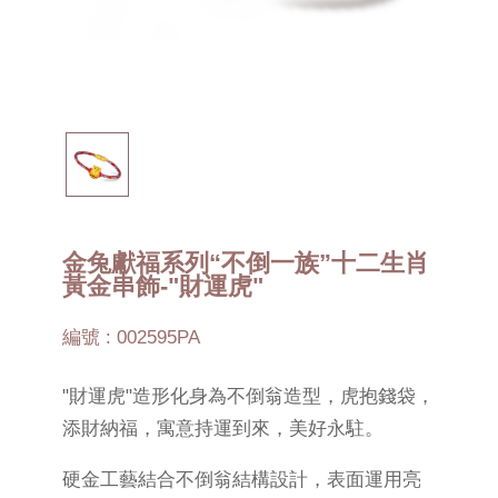
金兔獻福系列“不倒一族”十二生肖
黃金串飾-"財運虎"
編號 : 002595PA
"財運虎"造形化身為不倒翁造型，虎抱錢袋，
添財納福，寓意持運到來，美好永駐。
硬金工藝結合不倒翁結構設計，表面運用亮