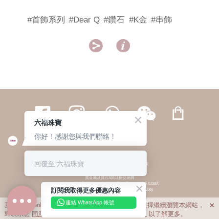
#首飾系列
#Dear Q
#鑽石
#K金
#串飾


六福珠寶
你好！感謝您與我們聯絡！
繁體
簡体
ENG
|
|
回覆至 六福珠寶
© 六福集團 版權所有 不得轉載
|
私隱政策
貴金屬及寶石A類註冊交易商
(六福企業禮品(國際)有限公司-註冊號碼:A-B-24-05-07207;
訂閱我取得更多優惠內容
六福電子商貿有限公司-註冊號碼:A-B-24-05-07206)
貴金屬及寶石B類註冊交易商
(六福集團有限公司-註冊號碼:B-B-24-05-07258;
連結 WhatsApp 帳號
我們利用cookies為您提供最佳的瀏覽體驗。若您選擇繼續瀏覽本網站，

六福珠寶金行(香港)有限公司-註冊號碼:B-B-24-05-07259)
即表示您
同意
我們使用cookies。請查閱
私隱政策
以了解更多。