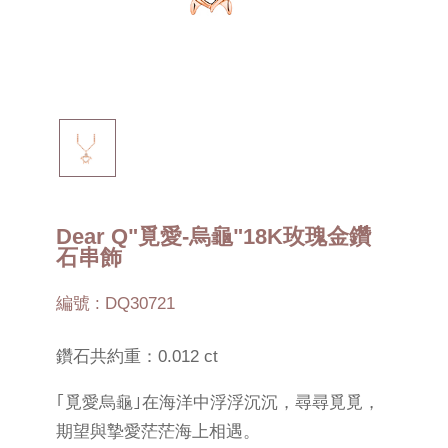
Dear Q"覓愛-烏龜"18K玫瑰金鑽
石串飾
編號 : DQ30721
鑽石共約重：0.012 ct
｢覓愛烏龜｣在海洋中浮浮沉沉，尋尋覓覓，
期望與摯愛茫茫海上相遇。