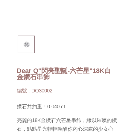
Dear Q"閃亮聖誕-六芒星"18K白
金鑽石串飾
編號 : DQ30002
鑽石共約重：0.040 ct
亮麗的18K金鑽石六芒星串飾，綴以璀璨的鑽
石，點點星光輕輕喚醒你內心深處的少女心