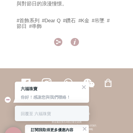
與對節日的浪漫憧憬。
#首飾系列
#Dear Q
#鑽石
#K金
#吊墜
#
節日
#串飾


六福珠寶
你好！感謝您與我們聯絡！
繁體
簡体
ENG
|
|
回覆至 六福珠寶
© 六福集團 版權所有 不得轉載
|
私隱政策
貴金屬及寶石A類註冊交易商
(六福企業禮品(國際)有限公司-註冊號碼:A-B-24-05-07207;
訂閱我取得更多優惠內容
六福電子商貿有限公司-註冊號碼:A-B-24-05-07206)
貴金屬及寶石B類註冊交易商