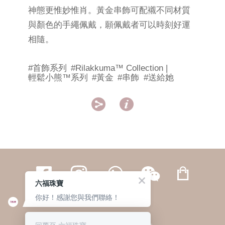
神態更惟妙惟肖。黃金串飾可配襯不同材質
與顏色的手繩佩戴，願佩戴者可以時刻好運
相隨。
#首飾系列
#Rilakkuma™ Collection |
輕鬆小熊™系列
#黃金
#串飾
#送給她


六福珠寶
你好！感謝您與我們聯絡！
繁體
簡体
ENG
|
|