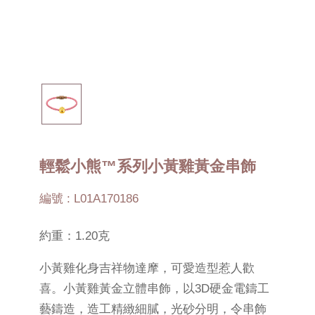
輕鬆小熊™系列小黃雞黃金串飾
編號 : L01A170186
約重：1.20克
小黃雞化身吉祥物達摩，可愛造型惹人歡
喜。小黃雞黃金立體串飾，以3D硬金電鑄工
藝鑄造，造工精緻細膩，光砂分明，令串飾